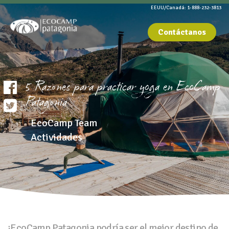
EEUU/Canadá: 1-888-232-3813
Contáctanos
5 Razones para practicar yoga en EcoCamp
Patagonia
EcoCamp Team
Actividades
¡EcoCamp Patagonia podría ser el mejor destino de