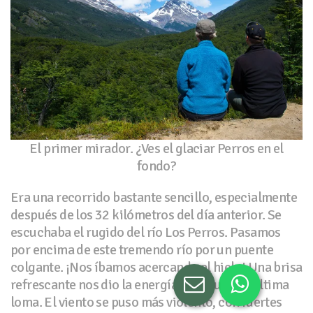
El primer mirador. ¿Ves el glaciar Perros en el
fondo?
Era una recorrido bastante sencillo, especialmente
después de los 32 kilómetros del día anterior. Se
escuchaba el rugido del río Los Perros. Pasamos
por encima de este tremendo río por un puente
colgante. ¡Nos íbamos acercando al hielo! Una brisa
refrescante nos dio la energía para subir la última
loma. El viento se puso más violento, con fuertes