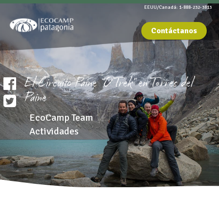
EEUU/Canadá: 1-888-232-3813
Contáctanos
El Circuito Paine “O Trek” en Torres del
Paine
EcoCamp Team
Actividades