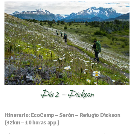
Día 2 – Dickson
Itinerario: EcoCamp – Serón – Refugio Dickson
(32km – 10 horas app.)