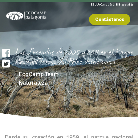
EEUU/Canadá: 1-888-232-3813
Contáctanos
Los Incendios de 2005 y 2011 en el Parque
Nacional Torres del Paine desde cerca
EcoCamp Team
Naturaleza
Desde su creación en 1959, el parque nacional