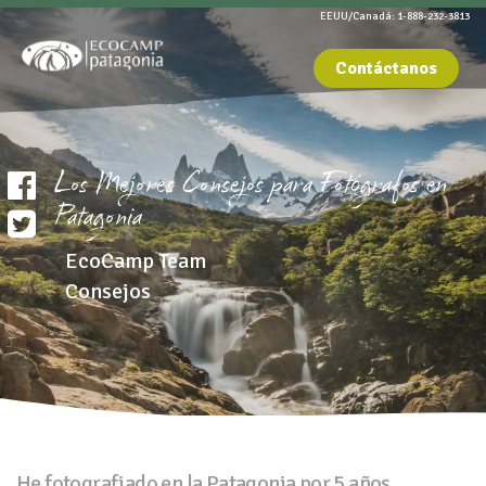
EEUU/Canadá: 1-888-232-3813
Contáctanos
Los Mejores Consejos para Fotógrafos en
Patagonia
EcoCamp Team
Consejos
He fotografiado en la Patagonia por 5 años,