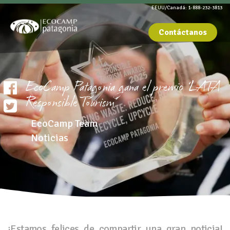
EEUU/Canadá: 1-888-232-3813
Contáctanos
EcoCamp Patagonia gana el premio ‘LATA
Responsible Tourism’
EcoCamp Team
Noticias
¡Estamos felices de compartir una gran noticia!