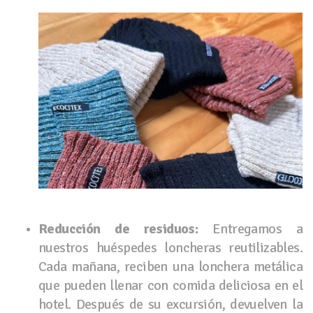
Reducción de residuos:
Entregamos a
nuestros huéspedes loncheras reutilizables.
Cada mañana, reciben una lonchera metálica
que pueden llenar con comida deliciosa en el
hotel. Después de su excursión, devuelven la