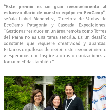
“Este premio es un gran reconocimiento al
esfuerzo diario de nuestro equipo en EcoCamp”
,
señala Isabel Menendez, Directora de Ventas de
EcoCamp Patagonia y Cascada Expediciones.
“Gestionar residuos en un área remota como Torres
del Paine no es una tarea sencilla. Es un desafío
constante que requiere creatividad y alianzas.
Estamos orgullosos de recibir este reconocimiento
y esperamos que inspire a otras organizaciones a
tomar medidas también.”