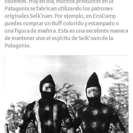
calientes. Hoy en día, muchos productos en la
Patagonia se fabrican utilizando los patrones
originales Selk’nam. Por ejemplo, en EcoCamp
puedes comprar un Buff colorido y estampado o
una figura de madera. Esta es una excelente manera
de mantener vivo el espíritu de Selk’nam de la
Patagonia.