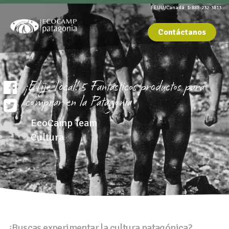
EEUU/Canadá: 1-888-232-3813
Contáctanos
¡Elije local! 5 Fantásticos productos para
comprar en la Patagonia
EcoCamp Team
Cultura
¿Buscas experimentar la cultura patagónica?