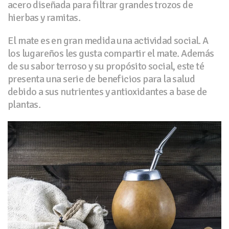
acero diseñada para filtrar grandes trozos de
hierbas y ramitas.
El mate es en gran medida una actividad social. A
los lugareños les gusta compartir el mate. Además
de su sabor terroso y su propósito social, este té
presenta una serie de beneficios para la salud
debido a sus nutrientes y antioxidantes a base de
plantas.