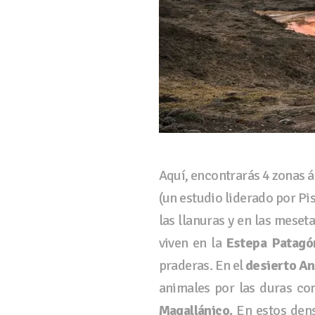
Aquí, encontrarás 4 zonas á
(un estudio liderado por Pi
las llanuras y en las meset
viven en la
Estepa Patagó
praderas. En el
desierto A
animales por las duras con
Magallánico
.
En estos dens