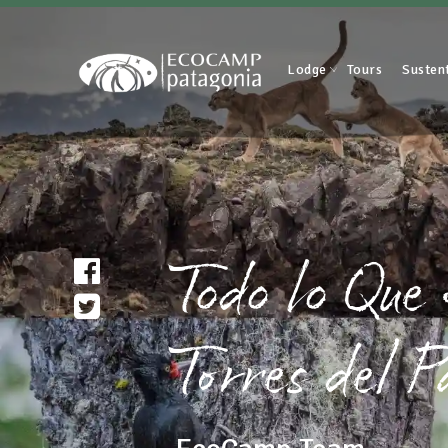
Lodge
Tours
Susten
Todo lo Que
Torres del P