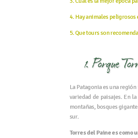
3. Cual es la mejor época pa
4. Hay animales peligrosos 
5. Que tours son recomendad
1. Porque Tor
La Patagonia es una región
variedad de paisajes. En la
montañas, bosques gigantes,
sur.
Torres del Paine es como u