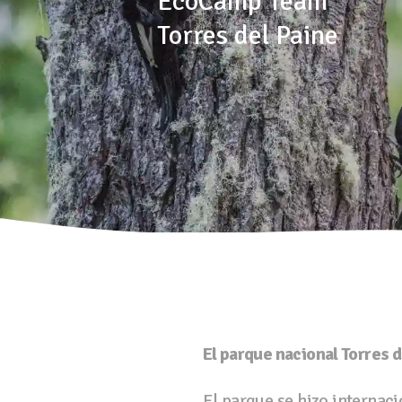
EcoCamp Team
Torres del Paine
El parque nacional Torres 
El parque se hizo internac