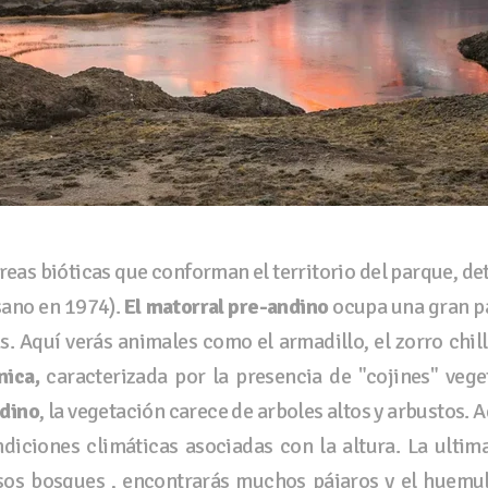
reas bióticas que conforman el territorio del parque, d
sano en 1974).
El matorral pre-andino
ocupa una gran pa
as. Aquí verás animales como el armadillo, el zorro chi
nica,
caracterizada por la presencia de "cojines" vege
ndino
, la vegetación carece de arboles altos y arbustos. A
diciones climáticas asociadas con la altura. La ultim
os bosques , encontrarás muchos pájaros y el huemul 